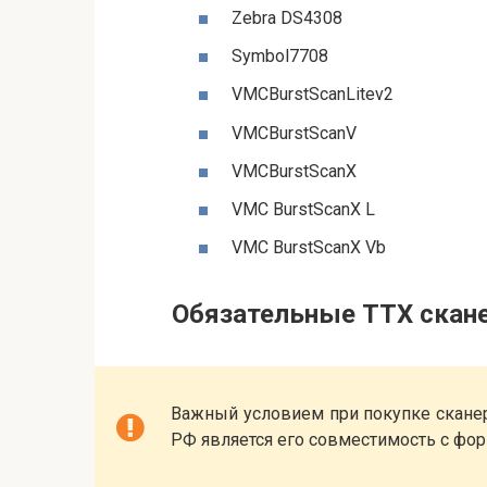
Zebra DS4308
Symbol7708
VMCBurstScanLitev2
VMCBurstScanV
VMCBurstScanX
VMC BurstScanX L
VMC BurstScanX Vb
Обязательные ТТХ скане
Важный условием при покупке скане
РФ является его совместимость с форм